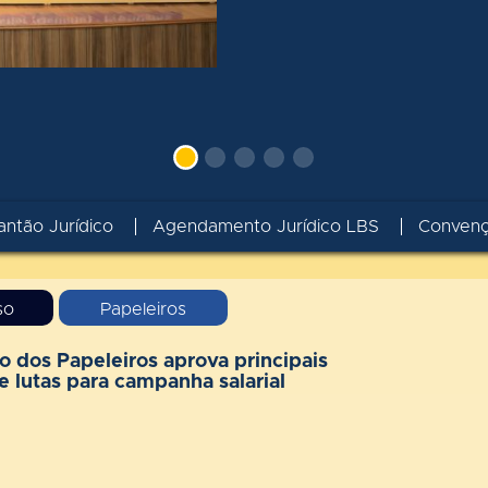
antão Jurídico
Agendamento Jurídico LBS
Conven
so
Papeleiros
o dos Papeleiros aprova principais
e lutas para campanha salarial