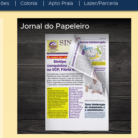
ções
Colonia
Apto Praia
Lazer/Parceria
Jornal do Papeleiro