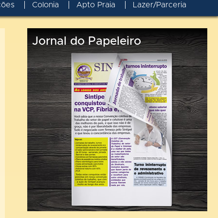
ções
Colonia
Apto Praia
Lazer/Parceria
Jornal do Papeleiro