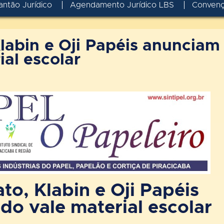
antão Jurídico
Agendamento Jurídico LBS
Conven
labin e Oji Papéis anunciam
al escolar
to, Klabin e Oji Papéis
o vale material escolar