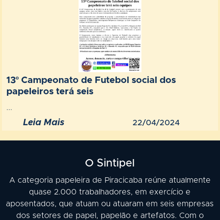
13º Campeonato de Futebol social dos
papeleiros terá seis
...
Leia Mais
22/04/2024
O Sintipel
A categoria papeleira de Piracicaba reúne atualmente
quase 2.000 trabalhadores, em exercício e
aposentados, que atuam ou atuaram em seis empresas
dos setores de papel, papelão e artefatos. Com o